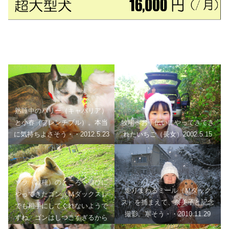
熟睡中のバリー（キャバリア）
と小春（フレンチブル）。本当
牧場へお手伝いにやってきてき
に気持ちよさそう・・2012.5.23
れたいちご（長女）2002.5.15
ソラ（雑種）のところへ遊びに
走りまわるミール（Ｍダック
やってきたゴン（Ｍダックス）
ス）を捕まえて、奈美子と記念
でも相手にしてくれないようで
撮影。寒そう・・2010.11.29
すね。ゴンはしつこすぎるから