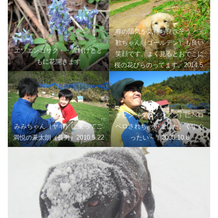
なぁ・・2012.5.20
春の陽気が気持ち良さそう・・
歓ちゃん（ゴールデン）も良い
エゾエンゴサク・・雪解けとと
笑顔です。よく見るとおでこに
もに花開きます
桜の花びらのってます。2014.5.
12
ケビン（ダルメシアン）にペロ
みみちゃん（ヤギ）に乗ってご
ペロされちゃいました。くすぐ
満悦の豪太朗（長男）2010.5.22
ったい～！2008.10.8